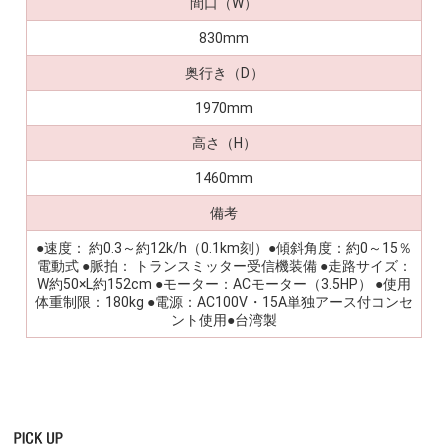
間口（W）
830mm
奥行き（D）
1970mm
高さ（H）
1460mm
備考
●速度： 約0.3～約12k/h（0.1km刻）●傾斜角度：約0～15％
電動式 ●脈拍： トランスミッター受信機装備 ●走路サイズ：
W約50×L約152cm ●モーター：ACモーター（3.5HP） ●使用
体重制限：180kg ●電源：AC100V・15A単独アース付コンセ
ント使用●台湾製