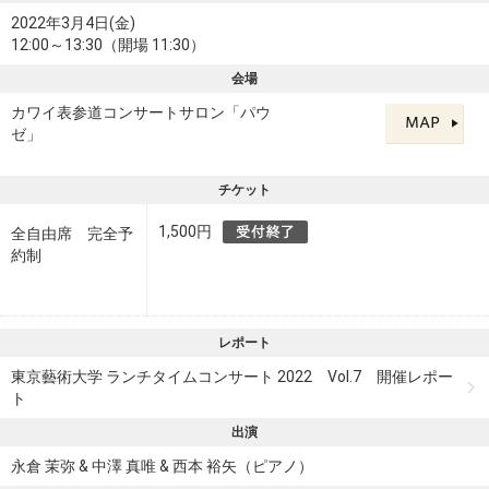
2022年3月4日(金)
12:00～13:30（開場 11:30）
会場
カワイ表参道コンサートサロン「パウ
ゼ」
チケット
1,500円
全自由席 完全予
約制
レポート
東京藝術大学 ランチタイムコンサート 2022 Vol.7 開催レポー
ト
出演
永倉 茉弥 & 中澤 真唯 & 西本 裕矢（ピアノ）