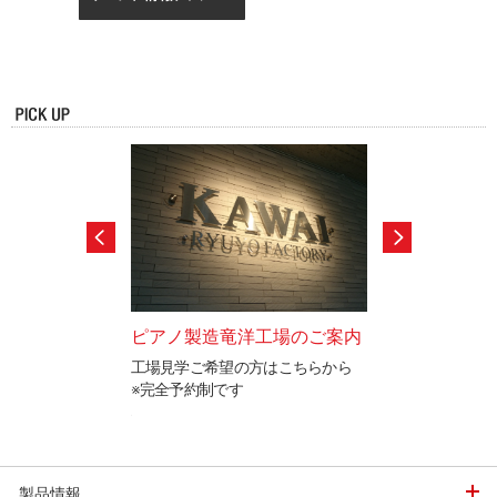
ードテストのご案
ピアノ製造竜洋工場のご案内
カワイ防音ルー
工場見学ご希望の方はこちらから
「遮音」と「音響
※完全予約制です
イ防音ルームをご
と表現を検定するカ
ステムの認定制度で
製品情報