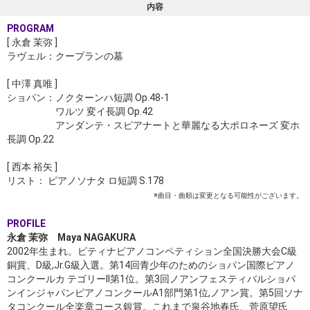
内容
PROGRAM
[
永倉 茉弥
]
ラヴェル：クープランの墓
[
中澤 真唯
]
ショパン：ノクターンハ短調 Op.48-1
ワルツ 変イ長調 Op.42
アンダンテ・スピアナートと華麗なる大ポロネーズ 変ホ
長調 Op.22
[
西本 裕矢
]
リスト： ピアノソナタ ロ短調 S.178
※曲目・曲順は変更となる可能性がございます。
PROFILE
永倉 茉弥 Maya NAGAKURA
2002年生まれ。ピティナピアノコンペティション全国決勝大会C級
銅賞、D級,Jr.G級入選。第14回青少年のためのショパン国際ピアノ
コンクールカ テゴリーII第1位。第3回ノアンフェスティバルショパ
ンインジャパンピアノコンクールA1部門第1位,ノアン賞。第5回ソナ
タコンクール全楽章コース銀賞。これまで泉谷地春氏、菅原望氏