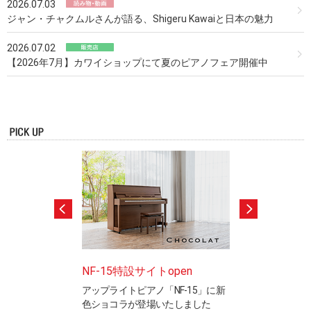
2026.07.03
ジャン・チャクムルさんが語る、Shigeru Kawaiと日本の魅力
2026.07.02
【2026年7月】カワイショップにて夏のピアノフェア開催中
ロード
NF-15特設サイトopen
ピアノ製造竜洋
書、プログラム更新
アップライトピアノ「NF-15」に新
工場見学ご希望の
はこちら
色ショコラが登場いたしました
※完全予約制です