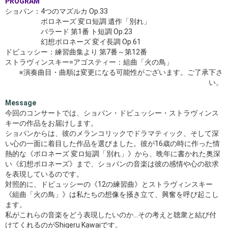
PROGRAM
ショパン：4つのマズルカ Op.33
ポロネーズ 変ロ短調 遺作「別れ」
バラード 第1番 ト短調 Op.23
幻想ポロネーズ 変イ長調 Op.61
ドビュッシー：練習曲集より 第7番～第12番
ストラヴィンスキー=アゴスティー：組曲「火の鳥」
※演奏曲目・曲順は変更になる可能性がございます。ご了承下さ
い。
Message
今回のコンサートでは、ショパン・ドビュッシー・ストラヴィンス
キーの作品をお届けします。
ショパンからは、彼のメランコリックでドラマティック、そして深
い心の一面に着目した作品を選びました。彼が16歳の時に作った情
熱的な《ポロネーズ 変ロ短調「別れ」》から、晩年に書かれた奥深
い《幻想ポロネーズ》まで、ショパンの音楽は彼の感情や心の欲求
を表現しているのです。
対照的に、ドビュッシーの《12の練習曲》とストラヴィンスキー
《組曲「火の鳥」》は私たちの想像を掻き立て、興奮を呼び起こし
ます。
私がこれらの音楽をどう表現したいのか…その考えと聴衆と結び付
けてくれるのがShigeru Kawaiです。