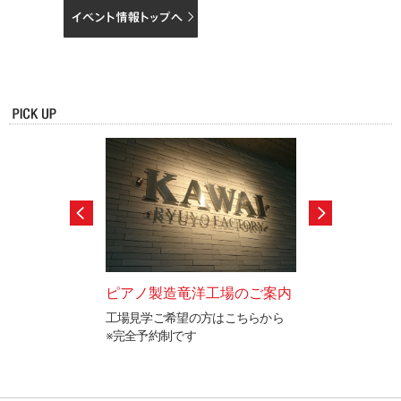
ードテストのご案
ピアノ製造竜洋工場のご案内
カワイ防音ルー
工場見学ご希望の方はこちらから
「遮音」と「音響
※完全予約制です
イ防音ルームをご
と表現を検定するカ
ステムの認定制度で