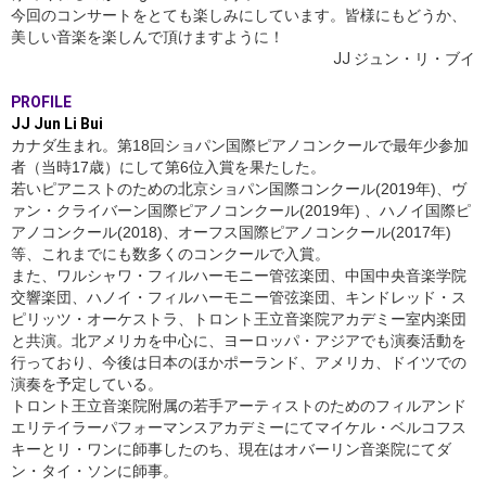
今回のコンサートをとても楽しみにしています。皆様にもどうか、
美しい音楽を楽しんで頂けますように！
JJ ジュン・リ・ブイ
PROFILE
JJ Jun Li Bui
カナダ生まれ。第18回ショパン国際ピアノコンクールで最年少参加
者（当時17歳）にして第6位入賞を果たした。
若いピアニストのための北京ショパン国際コンクール(2019年)、ヴ
ァン・クライバーン国際ピアノコンクール(2019年) 、ハノイ国際ピ
アノコンクール(2018)、オーフス国際ピアノコンクール(2017年)
等、これまでにも数多くのコンクールで入賞。
また、ワルシャワ・フィルハーモニー管弦楽団、中国中央音楽学院
交響楽団、ハノイ・フィルハーモニー管弦楽団、キンドレッド・ス
ピリッツ・オーケストラ、トロント王立音楽院アカデミー室内楽団
と共演。北アメリカを中心に、ヨーロッパ・アジアでも演奏活動を
行っており、今後は日本のほかポーランド、アメリカ、ドイツでの
演奏を予定している。
トロント王立音楽院附属の若手アーティストのためのフィルアンド
エリテイラーパフォーマンスアカデミーにてマイケル・ベルコフス
キーとリ・ワンに師事したのち、現在はオバーリン音楽院にてダ
ン・タイ・ソンに師事。