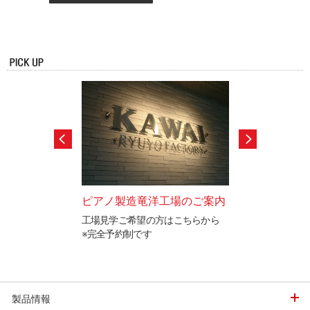
ードテストのご案
ピアノ製造竜洋工場のご案内
カワイ防音ルー
工場見学ご希望の方はこちらから
「遮音」と「音響
※完全予約制です
イ防音ルームをご
と表現を検定するカ
ステムの認定制度で
製品情報