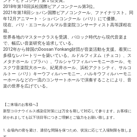
ンド・ビドゴシチ）第１位受賞。
2018年第10回浜松国際ピアノコンクール第3位。
2021年第18回ショパン国際ピアノコンクール、ファイナリスト。同
年12月アニマート・ショパンコンクール（パリ）にて優勝。
現在、パリ・エコールノルマル音楽院コンサーティスト高等課程在
籍。
世界各地のマスタークラスを受講、バロック時代から現代音楽ま
で、幅広い音楽研究を追求している。
2012年から韓国のDoosan Yonkang財団が音楽活動を支援。着実に
多様なレパートリーを築いている。ルドルフィヌム（チェコ）、ス
メタナホール（プラハ）、ワルシャワフィルハーモニーホール、モ
スクワ音楽院大ホール、紀尾井ホール、浜松アクトシティ、サルコ
ルトー（パリ）キーウフィルハーモニー、ハルキウフィルハーモニ
ーホールなどの一流のコンサートホールで演奏することにより、音
楽の世界を広げている。
【ご来場のお客様へ】
新型コロナウイルス感染症対策には万全を期して対応して参ります。
お客様に
於かれましても以下項目等につきご理解とご協力をお願い致します。
1. 会場内の密を避け、適切な間隔を保つため、状況に応じて入場制限を致しま
す。