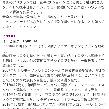
今回のプログラムでは、前半にF.ショパンによる美しく繊細な音楽
を、そして後半は私がロシアで長年勉強してきた力強くパワフルな
ロシア音楽をお届けします。
音楽への情熱と愛情を持って演奏をしたいと思います。
このコンサートがあなたにとって特別な思い出になることを願って
います。 イ・ヒョク
PROFILE
イ・ヒョク Hyuk Lee
2000年1月4日ソウル生まれ。3歳よりヴァイオリンとピアノを始め
る。
幼い頃から音楽を聴いたり楽器を学ぶ事に熱心で音楽への興味を持
ち続け、ソウルの仙和芸術高等学校で音楽を学び、一般教養は在宅
教育にて学ぶ。
2009年リトルモーツァルトコンクールで最優秀賞を受賞後、ザルツ
ブルクのミラベル室内管弦楽団との共演を皮切りに、ピアニストと
してより大きな成長を目指し、益々の研鑽を積む。
2012年12歳で、第8回ヤングショパン国際ピアノコンクール（モス
クワ）で最年少にてグランプリ、最優秀コンチェルト賞を受賞。
2014年14歳で渡露。モスクワ音楽院付属音楽学校を経て、16歳でモ
スクワ音楽院に入学。ウラディーミル・オフチニコフ氏に師事。
2016年16歳で、第10回パデレフスキ国際ピアノコンクール（ポーラ