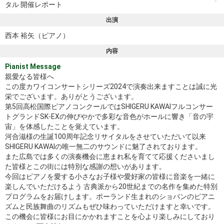
タル 開催レポート
出演
西本 裕矢（ピアノ）
内容
Pianist Message
親愛なる皆様へ
この度カワイコンサートシリーズ2024で演奏出来ますことは誠に光
栄でございます。ありがとうございます。
第5回高松国際ピアノコンクールではSHIGERU KAWAIフルコンサー
トグランドSK-EXの伸びやかで多彩な音色がホールに響き「音の宇
宙」を体感したことを覚えています。
河合滋様の生誕100周年記念リサイタルをさせていただいて以来
SHIGERU KAWAIの唯一無二のサウンドに魅了されております。
また広島では多くの演奏機会に恵まれ私を育てて応援くださいまし
た皆様とこの街には特別な感謝の想いがあります。
今回はピアノを愛する小さなお子様や愛好家の皆様に音楽を一緒に
楽しんでいただけるよう 古典派から20世紀までの名作を集めた特別
プログラムをお届けします。ポーランド生まれのショパンのピアニ
ズムと民族舞曲のリズムもぜひ味わっていただけますと幸いです。
この機会に皆様にお目にかかれますことを心より楽しみにしており