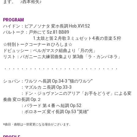
ます。 ♪西本裕矢♪
PROGRAM
ハイドン：ピアノソナタ 変ホ長調 Hob.XⅥ:52
バルトーク：戸外にて Sz.81 BB89
1.太鼓と笛 2.舟歌 3.ミュゼット4.夜の音楽 5.狩
☆特別トークコーナー in ひろしま☆
ドビュッシー：ベルガマスク組曲より「月の光」
リスト：パガニーニ大練習曲集より 第3曲「ラ・カンパネラ」
・・・・・・・・・・・・・・・・・・・・・・・・・・・
ショパン：ワルツ ヘ長調 Op.34-3 “猫のワルツ”
：マズルカ ニ長調 Op.33-3
：ドン・ジョヴァンニのアリア「お手をどうぞ」による変
奏曲 変ロ長調 Op.２
：バラード 第４番 へ短調 Op.52
：ポロネーズ 変イ長調 Op.53 “英雄”
※曲目・曲順は一部変更になる場合がございます。