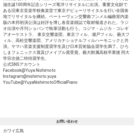
滋生誕100周年記念シリーズ竜洋リサイタルに出演。重要文化財で
ある旧東京音楽学校奏楽堂で東京デビューリサイタルを行い全国各
地でリサイタルを継続。ベートーヴェン交響曲フンメル編曲室内楽
版の本邦初演公演は好評を博し各音楽雑誌で取材報道された。ラジ
オ出演や月刊ショパンで執筆活動も行う。コジマ・ムジカ・コレギ
アオーケストラ、 東京交響楽団、東京フィル、瀬戸フィル、藝大フ
ィル、高松交響楽団、アメリカナショナルフィルハーモニックと共
演。ヤマハ音楽支援制度奨学生及び日本芸術協会奨学生満了。ひろ
しまフェニックス賞及びメイプル賞受賞。藝大附属高校卒業後 同大
学宗次徳二特待奨学生。
公式SNSアカウント
Facebook@Yuya Nishimoto
Instagram@nishimoto.yuya
YouTube@YuyaNishimotoOfficialPiano
お問い合わせ
カワイ広島