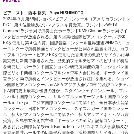
PROFILE
ピアニスト 西本 裕矢 Yuya NISHIMOTO
2024年３月第68回ショパンピアノコンクール（アメリカワシントン
D.C.）第１位優勝及びシマノフスキ賞受賞。ワシントンWETA
Classicalラジオ局で演奏またポーランドRMF Classicラジオ局でイ
ンタビューが放送される。 第５回高松国際ピアノコンクールでSK-
EXを使用し第４位入賞。国際音楽コンクール世界連盟WFIMCのニュ
ースレターで演奏動画とインタビューが公開され話題を呼ぶ。カワ
イフルコンサートピアノEXを使用した香川県の凱旋リサイタルは早
期完売し新聞で報道された。歴史的フォルテピアノのピリオド奏法
を研究し、ポーランド国立ショパン研究所開催の第２回ショパン国
際ピリオド楽器コンクールワルシャワ本大会に出場。ポーランド国
営ラジオ局で演奏とインタビューが放送され注目を集める。ショパ
ン国際ピアノコンクール in ASIA アジア大会ソロ部門及びコンチェル
トA部門史上最年少優勝のほか、スタインウェイコンクール、ブル
クハルト国際コンクール、ザルツブルク＝モーツァルト国際コンク
ール in Tokyo、アジア国際コンクールにて第１位。全日本学生音楽
コンクール、日本ピアノコンクール、スイスルガーノ国際コンクー
ル、藝大ピアノコンクールにて第２位。藝大アリアドネ・ムジカ賞
受賞。広島県立美術館主催「ポーランドの至宝」記念コンサート、
あきおおた国際音楽祭with Bechstein、パリユネスコ大会議場及び
東京紀尾井ホールでの広島平和演奏会、浜松国際リサイタル、河合