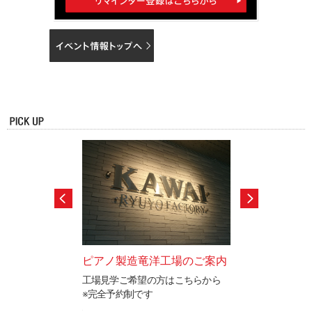
ードテストのご案
ピアノ製造竜洋工場のご案内
カワイ防音ルー
工場見学ご希望の方はこちらから
「遮音」と「音響
※完全予約制です
イ防音ルームをご
と表現を検定するカ
ステムの認定制度で