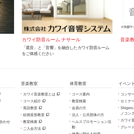
カワイ防音ルーム ナサール
音楽
「遮音」と「音響」を融合したカワイ防音ルーム
をご体感ください
音楽教室
体育教室
イベン
カワイ音楽教室とは
コース案内
コンサ
コース紹介
教室検索
セミナ
英語教室
会員の方
Shiger
ノコン
絵画造形教室
法人・公共団体の方
カワイ
合わせ
教室検索
ヘルスプロモーション活
動
グレー
ご入会方法