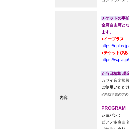
コントラバス：
チケットの事
全席自由席と
ます。
●イープラス
https://eplus.
●チケットぴあ
https://w.pia.jp
☆当日精算 現
カワイ音楽振興
ご使用いただ
※未就学児の方の
内容
PROGRAM
ショパン：
ピアノ協奏曲 第