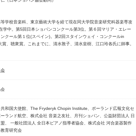
 仁（日本ショパン協会顧問）
⾼等学校⾳楽科、東京藝術⼤学を経て現在同⼤学院⾳楽研究科器楽専攻
在学中。第5回日本ショパンコンクール第3位。第６回マリア・エレー
ンクール第１位(スペイン)。第2回スタインウェイ・コンクールin
位、⼤賞、聴衆賞。これまでに、清⽔敦⼦、清⽔皇樹、江口玲各⽒に師事。
興会
協会
国大使館、The Fryderyk Chopin Institute、ポーランド広報文化セ
ポーランド航空、株式会社 音楽之友社、月刊ショパン、公益財団法人 日
盟、 一般社団法人 全日本ピアノ指導者協会、株式会社 河合楽器製作
楽教育研究会