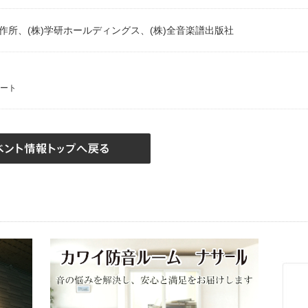
製作所、(株)学研ホールディングス、(株)全音楽譜出版社
ート