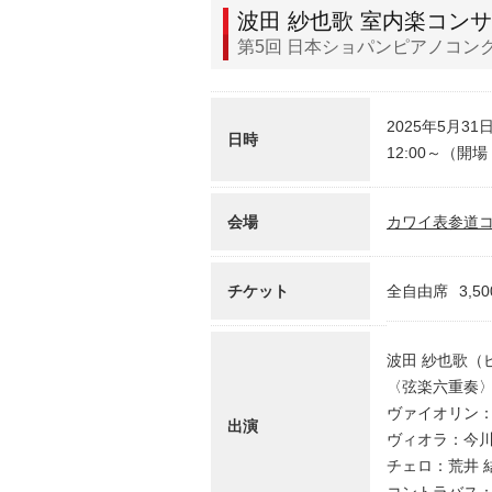
波田 紗也歌 室内楽コン
第5回 日本ショパンピアノコン
2025年5月31
日時
12:00～（開場 
会場
カワイ表参道
チケット
全自由席
3,5
波田 紗也歌（
〈弦楽六重奏
ヴァイオリン：篠原
出演
ヴィオラ：今川 結
チェロ：荒井 