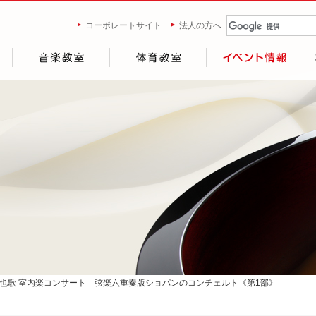
コーポレートサイト
法人の方へ
紗也歌 室内楽コンサート 弦楽六重奏版ショパンのコンチェルト《第1部》