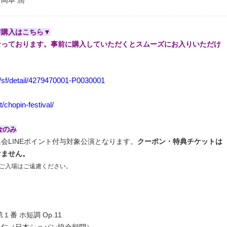
岡本 潤
前購入はこちら▼
なっております。事前に購入していただくとスムーズにお入りいただけ
jp/sf/detail/4279470001-P0030001
/t/chopin-festival/
金のみ
会LINEポイント付与対象公演となります。
クーポン・特典チケットは
けません。
ご入場はご遠慮ください。
１番 ホ短調 Op.11