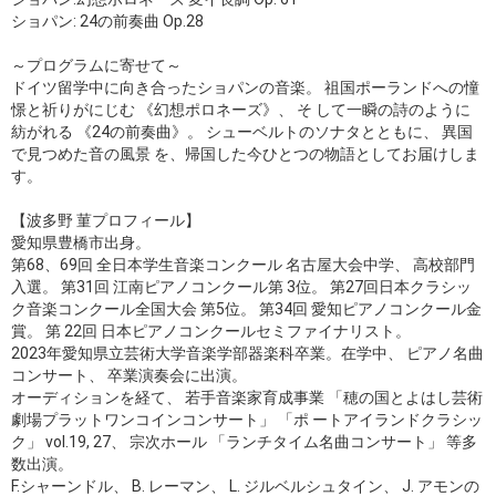
ショパン: 24の前奏曲 Op.28
～プログラムに寄せて～
ドイツ留学中に向き合ったショパンの音楽。 祖国ポーランドへの憧
憬と祈りがにじむ 《幻想ポロネーズ》、 そ して一瞬の詩のように
紡がれる 《24の前奏曲》。 シューベルトのソナタとともに、 異国
で見つめた音の風景 を、帰国した今ひとつの物語としてお届けしま
す。
【波多野 菫プロフィール】
愛知県豊橋市出身。
第68、69回 全日本学生音楽コンクール 名古屋大会中学、 高校部門
入選。 第31回 江南ピアノコンクール第 3位。 第27回日本クラシッ
ク音楽コンクール全国大会 第5位。 第34回 愛知ピアノコンクール金
賞。 第 22回 日本ピアノコンクールセミファイナリスト。
2023年愛知県立芸術大学音楽学部器楽科卒業。在学中、 ピアノ名曲
コンサート、 卒業演奏会に出演。
オーディションを経て、 若手音楽家育成事業 「穂の国とよはし芸術
劇場プラットワンコインコンサート」 「ポ ートアイランドクラシッ
ク」 vol.19, 27、 宗次ホール 「ランチタイム名曲コンサート」 等多
数出演。
F.シャーンドル、 B. レーマン、 L. ジルベルシュタイン、 J. アモンの