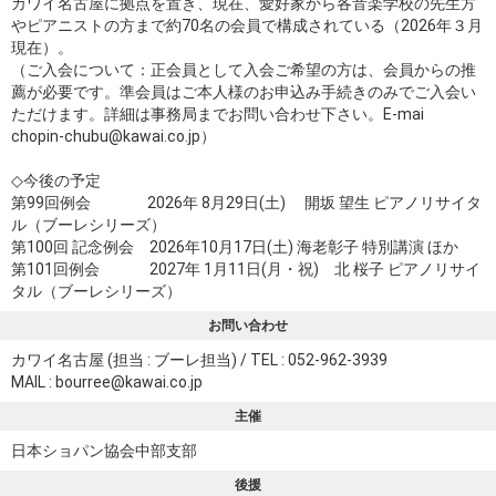
カワイ名古屋に拠点を置き、現在、愛好家から各音楽学校の先生方
やピアニストの方まで約70名の会員で構成されている（2026年３月
現在）。
（ご入会について：正会員として入会ご希望の方は、会員からの推
薦が必要です。準会員はご本人様のお申込み手続きのみでご入会い
ただけます。詳細は事務局までお問い合わせ下さい。E-mai
chopin-chubu@kawai.co.jp）
◇今後の予定
第99回例会 2026年 8月29日(土) 開坂 望生 ピアノリサイタ
ル（ブーレシリーズ）
第100回 記念例会 2026年10月17日(土) 海老彰子 特別講演 ほか
第101回例会 2027年 1月11日(月・祝) 北 桜子 ピアノリサイ
タル（ブーレシリーズ）
お問い合わせ
カワイ名古屋
(担当 : ブーレ担当) / TEL : 052-962-3939
MAIL :
bourree@kawai.co.jp
主催
日本ショパン協会中部支部
後援