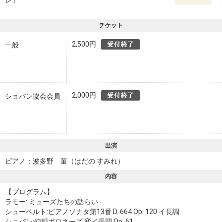
チケット
2,500円
一般
2,000円
ショパン協会会員
出演
ピアノ：波多野 菫（はだの すみれ）
内容
【プログラム】
ラモー: ミューズたちの語らい
シューベルト:ピアノソナタ第13番 D. 664 Op. 120 イ長調
ショパン:幻想ポロネーズ 変イ長調 Op. 61