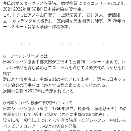
各氏のマスタークラスを受講。 教授推薦 によるコンサートに出演。
2021 2022年度 (公財) 日本芸術協会 奨学生。
これまでにピアノを山口智子、 上野栄美子、 西川秀人、 伊藤隆
之、 カレランダルの各氏に、室内楽を児玉 桃氏に師事。 2025年カ
ールスルーエ音楽大学修士課程卒業。
・ ・ ・ ・ ・ ・ ・ ・ ・ ・ ・ ・ ・
◇ ブーレシリーズ とは
日本ショパン協会中部支部が主催する公募制コンサート企画で、シ
ョパン作品を含む多彩なプログラムを通じて音楽文化の広がりを目
指す。
選ばれた演奏者は、中部支部の例会として出演し、選考は日本ショ
パン協会の理事をはじめとする音楽家によって行われる。
次回の公募は2027年に予定されている。
◇日本ショパン協会中部支部 について
日本ショパン協会（東京・1960年設立。現会長：海老彰子氏）の名
古屋支部として1984年に設立（のちに中部支部に改称）。
設立以来、40年以上にわたって音楽講座・公開レッスン・中部ショ
パンピアノコンクールなどの例会を開催。