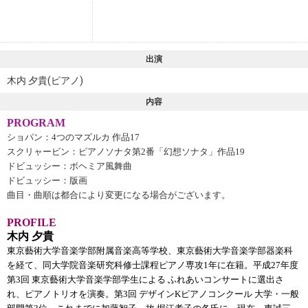
出演
木内 夕貴(ピアノ)
内容
PROGRAM
ショパン：4つのマズルカ 作品17
スクリャービン：ピアノソナタ第2番「幻想ソナタ」作品19
ドビュッシー：ボヘミア風舞曲
ドビュッシー：版画
曲目・曲順は都合により変更になる場合がございます。
PROFILE
木内 夕貴
東京藝術大学音楽学部附属音楽高等学校、東京藝術大学音楽学部器楽科
を経て、同大学院音楽研究科修士課程ピアノ専攻1年に在籍。平成27年度
第3回 東京藝術大学音楽学部学生による ふれあいコンサートに選出さ
れ、ピアノトリオを演奏。第3回 デザインKピアノコンクール 大学・一般