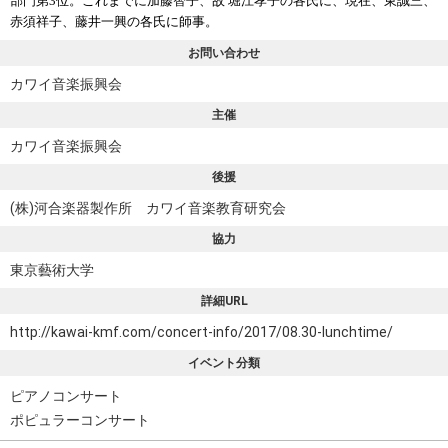
部門第3位。これまでに加藤智子、故 堀江孝子の各氏に、現在、東誠三、
赤須祥子、藤井一興の各氏に師事。
お問い合わせ
カワイ音楽振興会
主催
カワイ音楽振興会
後援
(株)河合楽器製作所 カワイ音楽教育研究会
協力
東京藝術大学
詳細URL
http://kawai-kmf.com/concert-info/2017/08.30-lunchtime/
イベント分類
ピアノコンサート
ポピュラーコンサート