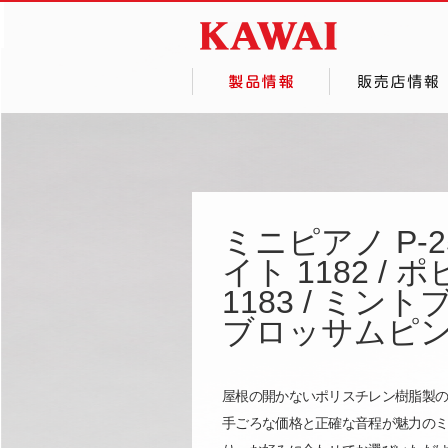
ミニピアノ P-
イト 1182 /
1183 / ミントブ
ブロッサムピンク
屋根の開かないポリスチレン樹脂製の
手ごろな価格と正確な音程が魅力の