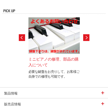
ト型ミニピアノ
ミニピアノの修理、部品の購
アップライトピ
入について
ラル新登場
30周年。ミニピア
必要な鍵盤をお売りして、お客様ご
人気のアップライ
ト（たて型）が新登
自身での修理も可能です。
チュラルが登場。20
30日発売。
発売。
製品情報
販売店情報