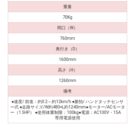
重量
70Kg
間口（W）
760mm
奥行き（D）
1600mm
高さ（H）
1260mm
備考
●速度/ 前進：約0.2～約12km/h ●脈拍/ ハンドタッチセンサ
ー式 ●走路サイズ/W約480×L約1240mm●モーター/ACモータ
ー（1.5HP） ●使用体重制限：100kg●電源：AC100V・15A
専用電源使用