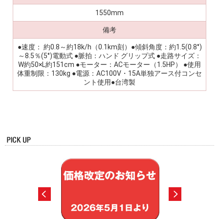
1550mm
備考
●速度： 約0.8～約18k/h（0.1km刻）●傾斜角度：約1.5(0.8°)
～8.5％(5°)電動式 ●脈拍：ハンド グリップ式 ●走路サイズ：
W約50×L約151cm ●モーター：ACモーター（1.5HP） ●使用
体重制限：130kg ●電源：AC100V・15A単独アース付コンセ
ント使用●台湾製