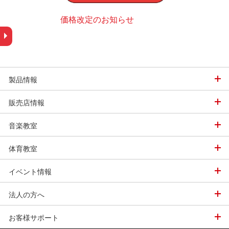
価格改定のお知らせ
スポーツ用品デ
グ
での娯楽用まで各種
ただけるように機種
デジタルカタログ
ます。
製品情報
販売店情報
音楽教室
体育教室
イベント情報
法人の方へ
お客様サポート