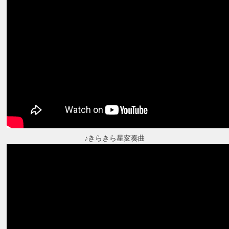
♪きらきら星変奏曲