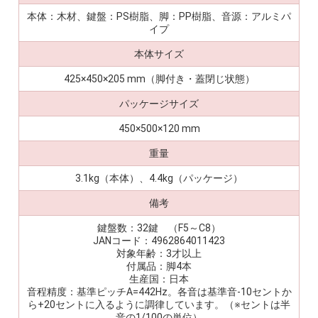
本体：木材、鍵盤：PS樹脂、脚：PP樹脂、音源：アルミパ
イプ
本体サイズ
425×450×205 mm（脚付き・蓋閉じ状態）
パッケージサイズ
450×500×120 mm
重量
3.1kg（本体）、4.4kg（パッケージ）
備考
鍵盤数：32鍵 （F5～C8）
JANコード：4962864011423
対象年齢：3才以上
付属品：脚4本
生産国：日本
音程精度：基準ピッチA=442Hz。各音は基準音-10セントか
ら+20セントに入るように調律しています。（※セントは半
音の1/100の単位）