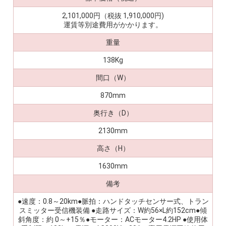
2,101,000円（税抜 1,910,000円)
運賃等別途費用がかかります。
重量
138Kg
間口（W）
870mm
奥行き（D）
2130mm
高さ（H）
1630mm
備考
●速度：0.8～20km●脈拍：ハンドタッチセンサー式、トラン
スミッター受信機装備 ●走路サイズ：W約56×L約152cm●傾
斜角度：約 0～+15％●モーター：ACモーター4.2HP ●使用体