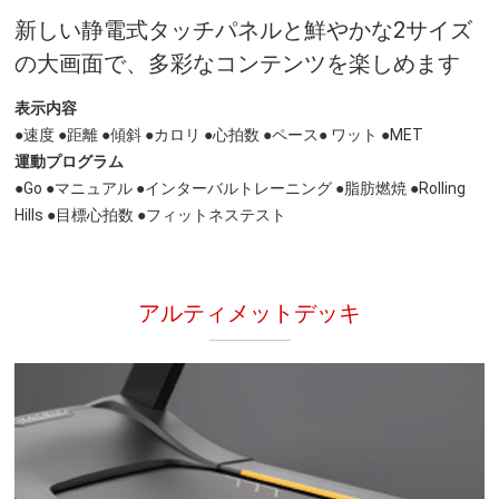
新しい静電式タッチパネルと鮮やかな2サイズ
の大画面で、多彩なコンテンツを楽しめます
表示内容
●速度 ●距離 ●傾斜 ●カロリ ●心拍数 ●ペース● ワット ●MET
運動プログラム
●Go ●マニュアル ●インターバルトレーニング ●脂肪燃焼 ●Rolling
Hills ●目標心拍数 ●フィットネステスト
アルティメットデッキ