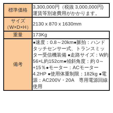
3,300,000円（税抜 3,000,000円)
標準価格
運賃等別途費用がかかります。
サイズ
2130 x 870 x 1630mm
（W×D×H）
重量
173Kg
●速度：0.8～20km●脈拍：ハンド
タッチセンサー式、トランスミッ
ター受信機装備 ●走路サイズ：W約
56×L約152cm●傾斜角度：約 0～
備考
+15％●モーター：ACモーター
4.2HP ●使用体重制限：182kg ●電
源：AC200V・20A 専用電源回線
使用