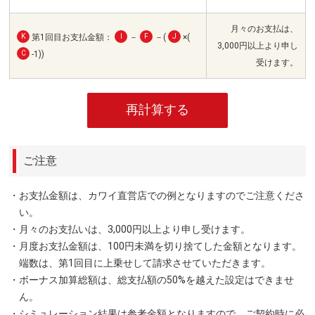
月々のお支払は、
K
第1回目お支払金額：
I
－
F
－(
J
×(
3,000円以上より申し
C
-1))
受けます。
再計算する
ご注意
・お支払金額は、カワイ直営店での例となりますのでご注意くださ
い。
・月々のお支払いは、3,000円以上より申し受けます。
・月度お支払金額は、100円未満を切り捨てした金額となります。
端数は、第1回目に上乗せして請求させていただきます。
・ボーナス加算総額は、総支払額の50%を越えた設定はできませ
ん。
・シミュレーション結果は参考金額となりますので、ご契約時に必