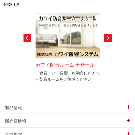
セサリー
カワイ防音ルーム ナサール
カワイ音楽学園
末永くお使いいただ
「遮音」と「音響」を融合したカワ
カワイ音楽学園で
多数ご紹介。
イ防音ルームをご体感ください
ています。
「調律」に興味の
込み下さい。
製品情報
販売店情報
音楽教室