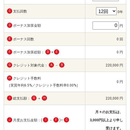
C
支払回数
0年
D
ボーナス加算金額
円
E
ボーナス回数
0 回
F
ボーナス加算総額：
D
×
E
0 円
G
クレジット対象代金：
A
－
B
220,000 円
H
クレジット手数料
0 円
［実質年利6.5%／クレジット手数料率0.00%］
I
総支払額：
G
＋
H
220,000 円
月々のお支払は、
J
月度お支払金額：(
I
－
F
)÷
C
3,000円以上より申し
受けます。