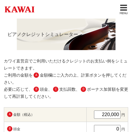
ピアノクレジットシミュレーター
カワイ直営店でご利用いただけるクレジットのお支払い例をシミュ
レートできます。
ご利用の金額を
金額欄にご入力の上、計算ボタンを押してくだ
A
さい。
必要に応じて、
頭金、
支払回数、
ボーナス加算額を変更
B
C
D
して再計算してください。
A
金額（税込）
円
B
頭金
円