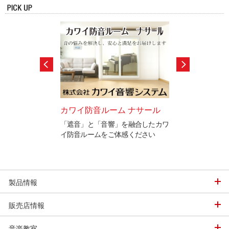
セサリー
カワイ防音ルーム ナサール
カワイ音楽学園
末永くお使いいただ
「遮音」と「音響」を融合したカワ
カワイ音楽学園で
多数ご紹介。
イ防音ルームをご体感ください
ています。
「調律」に興味の
込み下さい。
製品情報
販売店情報
音楽教室