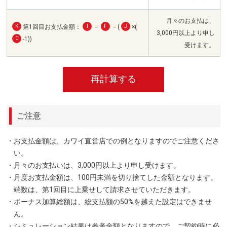
月々のお支払は、
K
第1回目お支払金額：
I
－
F
－(
J
×(
3,000円以上より申し
C
-1))
受けます。
再計算する
ご注意
・お支払金額は、カワイ直営店での例となりますのでご注意くださ
い。
・月々のお支払いは、3,000円以上より申し受けます。
・月度お支払金額は、100円未満を切り捨てした金額となります。
端数は、第1回目に上乗せして請求させていただきます。
・ボーナス加算総額は、総支払額の50%を越えた設定はできませ
ん。
・シミュレーション結果は参考金額となりますので、ご契約時に必