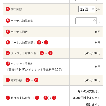
C
支払回数
0年
D
ボーナス加算金額
円
E
ボーナス回数
0 回
F
ボーナス加算総額：
D
×
E
0 円
G
クレジット対象代金：
A
－
B
3,465,000 円
H
クレジット手数料
0 円
［実質年利4.5%／クレジット手数料率0.00%］
I
総支払額：
G
＋
H
3,465,000 円
月々のお支払は、
J
月度お支払金額：(
I
－
F
)÷
C
3,000円以上より申し
受けます。