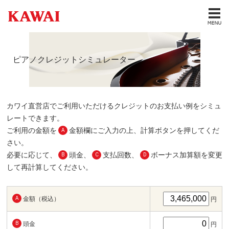
ピアノクレジットシミュレーター
カワイ直営店でご利用いただけるクレジットのお支払い例をシミュ
レートできます。
ご利用の金額を
金額欄にご入力の上、計算ボタンを押してくだ
A
さい。
必要に応じて、
頭金、
支払回数、
ボーナス加算額を変更
B
C
D
して再計算してください。
A
金額（税込）
円
B
頭金
円