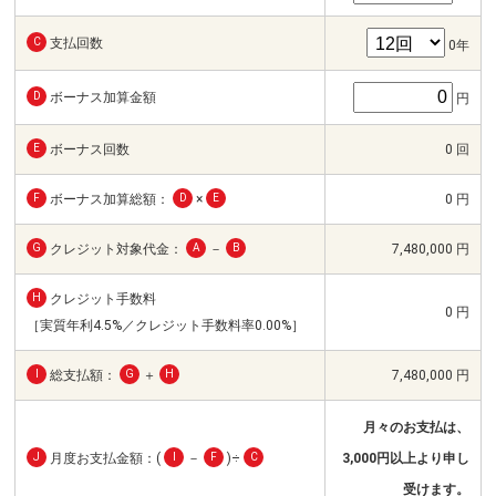
C
支払回数
0年
D
ボーナス加算金額
円
E
ボーナス回数
0 回
F
ボーナス加算総額：
D
×
E
0 円
G
クレジット対象代金：
A
－
B
7,480,000 円
H
クレジット手数料
0 円
［実質年利4.5%／クレジット手数料率0.00%］
I
総支払額：
G
＋
H
7,480,000 円
月々のお支払は、
J
月度お支払金額：(
I
－
F
)÷
C
3,000円以上より申し
受けます。