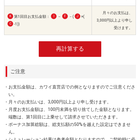
月々のお支払は、
K
第1回目お支払金額：
I
－
F
－(
J
×(
3,000円以上より申し
C
-1))
受けます。
再計算する
ご注意
・お支払金額は、カワイ直営店での例となりますのでご注意くださ
い。
・月々のお支払いは、3,000円以上より申し受けます。
・月度お支払金額は、100円未満を切り捨てした金額となります。
端数は、第1回目に上乗せして請求させていただきます。
・ボーナス加算総額は、総支払額の50%を越えた設定はできませ
ん。
・シミュレーション結果は参考金額となりますので、ご契約時に必