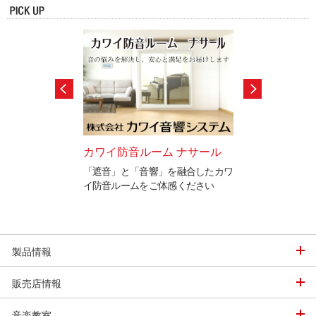
セサリー
カワイ防音ルーム ナサール
カワイ音楽学園
末永くお使いいただ
「遮音」と「音響」を融合したカワ
カワイ音楽学園で
多数ご紹介。
イ防音ルームをご体感ください
ています。
「調律」に興味の
込み下さい。
製品情報
販売店情報
音楽教室