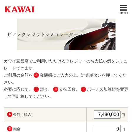
ピアノクレジットシミュレーター
カワイ直営店でご利用いただけるクレジットのお支払い例をシミュ
レートできます。
ご利用の金額を
金額欄にご入力の上、計算ボタンを押してくだ
A
さい。
必要に応じて、
頭金、
支払回数、
ボーナス加算額を変更
B
C
D
して再計算してください。
A
金額（税込）
円
B
頭金
円