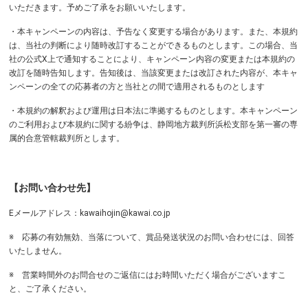
いただきます。予めご了承をお願いいたします。
・本キャンペーンの内容は、予告なく変更する場合があります。また、本規約
は、当社の判断により随時改訂することができるものとします。この場合、当
社の公式X上で通知することにより、キャンペーン内容の変更または本規約の
改訂を随時告知します。告知後は、当該変更または改訂された内容が、本キャ
ンペーンの全ての応募者の方と当社との間で適用されるものとします
・本規約の解釈および運用は日本法に準拠するものとします。本キャンペーン
のご利用および本規約に関する紛争は、静岡地方裁判所浜松支部を第一審の専
属的合意管轄裁判所とします。
【お問い合わせ先】
Eメールアドレス：
kawaihojin@kawai.co.jp
※ 応募の有効無効、当落について、賞品発送状況のお問い合わせには、回答
いたしません。
※ 営業時間外のお問合せのご返信にはお時間いただく場合がございますこ
と、ご了承ください。