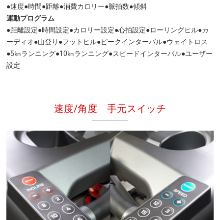
●速度●時間●距離●消費カロリー●脈拍数●傾斜
運動プログラム
●距離設定●時間設定●カロリー設定●心拍設定●ローリングヒル●カ
ーディオ●山登り●フットヒル●ピークインターバル●ウェイトロス
●5㎞ランニング●10㎞ランニング●スピードインターバル●ユーザー
設定
速度/角度 手元スイッチ