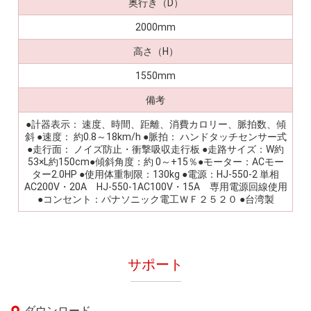
奥行き（D）
2000mm
高さ（H）
1550mm
備考
●計器表示： 速度、時間、距離、消費カロリー、脈拍数、傾
斜 ●速度： 約0.8～18km/h ●脈拍： ハンドタッチセンサー式
●走行面： ノイズ防止・衝撃吸収走行板 ●走路サイズ：W約
53×L約150cm●傾斜角度：約 0～+15％●モーター：ACモー
ター2.0HP ●使用体重制限：130kg ●電源：HJ-550-2 単相
AC200V・20A HJ-550-1AC100V・15A 専用電源回線使用
●コンセント：パナソニック電工ＷＦ２５２０ ●台湾製
サポート
ダウンロード