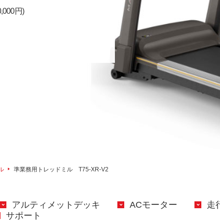
,000円)
ル
準業務用トレッドミル T75-XR-V2
アルティメットデッキ
ACモーター
走
サポート