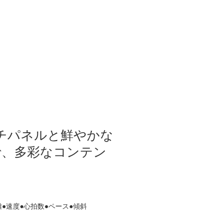
チパネルと鮮やかな
で、多彩なコンテン
離●速度●心拍数●ペース●傾斜