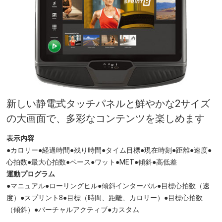
新しい静電式タッチパネルと鮮やかな2サイズ
の大画面で、多彩なコンテンツを楽しめます
表示内容
●カロリー●経過時間●残り時間●タイム目標●現在時刻●距離●速度●
心拍数●最大心拍数●ペース●ワット●MET●傾斜●高低差
運動プログラム
●マニュアル●ローリングヒル●傾斜インターバル●目標心拍数（速
度）●スプリント8●目標（時間、距離、カロリー）●目標心拍数
（傾斜）●バーチャルアクティブ●カスタム