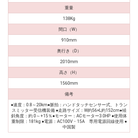
重量
138Kg
間口（W）
910mm
奥行き（D）
2010mm
高さ（H）
1560mm
備考
●速度：0.8～20km●脈拍：ハンドタッチセンサー式、トラン
スミッター受信機装備 ●走路サイズ：W約56×L約152cm●傾
斜角度：約 0～+15％●モーター：ACモーター3.0HP ●使用体
重制限：181kg ●電源：AC100V・15A 専用電源回線使用 ●
中国製