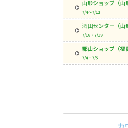
山形ショップ（山
7/4～7/12
酒田センター（山
7/18・7/19
郡山ショップ（福
7/4・7/5
カ