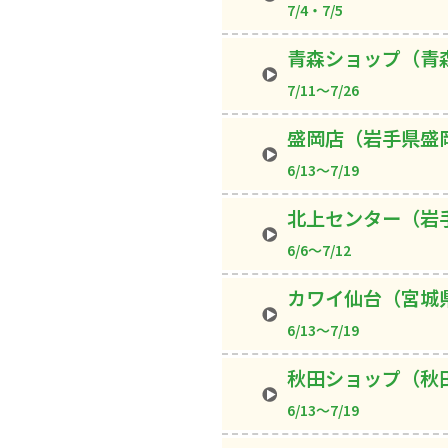
7/4・7/5
青森ショップ（青
7/11～7/26
盛岡店（岩手県盛
6/13～7/19
北上センター（岩
6/6～7/12
カワイ仙台（宮城
6/13～7/19
秋田ショップ（秋
6/13～7/19