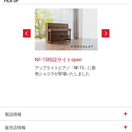
ードテストのご案
NF-15特設サイトopen
ピアノ製造竜洋
アップライトピアノ「NF-15」に新
工場見学ご希望の
色ショコラが登場いたしました
※完全予約制です
と表現を検定するカ
ステムの認定制度で
製品情報
販売店情報