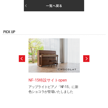
ードテストのご案
NF-15特設サイトopen
ピアノ製造竜洋
アップライトピアノ「NF-15」に新
工場見学ご希望の
色ショコラが登場いたしました
※完全予約制です
と表現を検定するカ
ステムの認定制度で