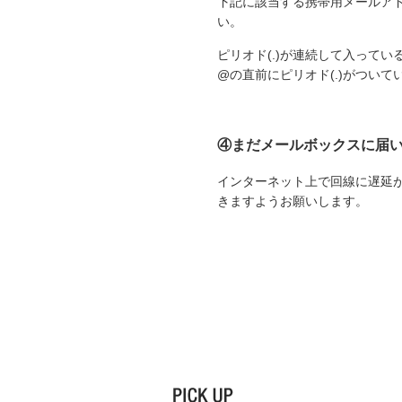
下記に該当する携帯用メールア
い。
ピリオド(.)が連続して入ってい
@の直前にピリオド(.)がついて
④まだメールボックスに届
インターネット上で回線に遅延
きますようお願いします。