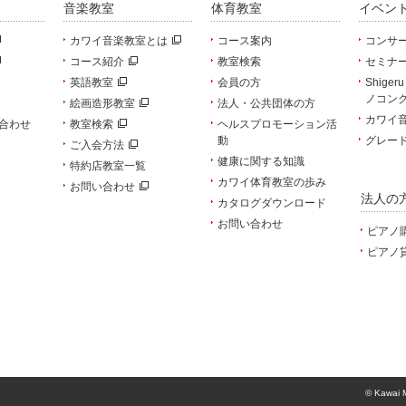
音楽教室
体育教室
イベン
カワイ音楽教室とは
コース案内
コンサ
コース紹介
教室検索
セミナ
英語教室
会員の方
Shiger
ノコン
絵画造形教室
法人・公共団体の方
カワイ
合わせ
教室検索
ヘルスプロモーション活
動
グレー
ご入会方法
健康に関する知識
特約店教室一覧
カワイ体育教室の歩み
お問い合わせ
法人の
カタログダウンロード
お問い合わせ
ピアノ
ピアノ
© Kawai M