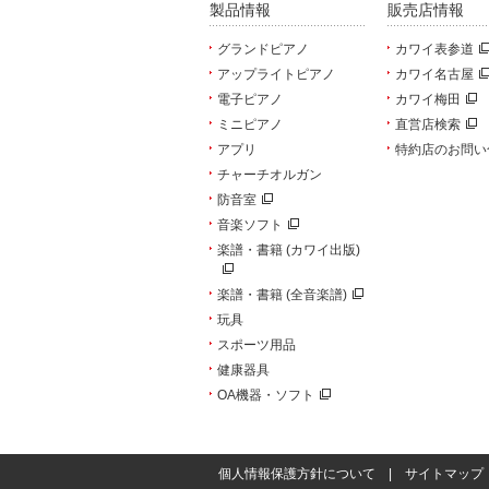
製品情報
販売店情報
グランドピアノ
カワイ表参道
アップライトピアノ
カワイ名古屋
電子ピアノ
カワイ梅田
ミニピアノ
直営店検索
アプリ
特約店のお問い
チャーチオルガン
防音室
音楽ソフト
楽譜・書籍 (カワイ出版)
楽譜・書籍 (全音楽譜)
玩具
スポーツ用品
健康器具
OA機器・ソフト
個人情報保護方針について
|
サイトマップ