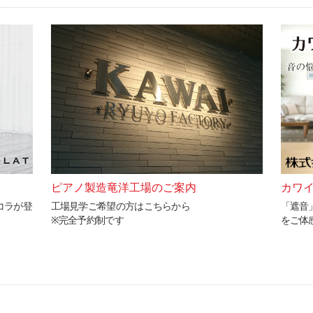
ピアノ製造竜洋工場のご案内
カワイ
コラが登
工場見学ご希望の方はこちらから
「遮音
※完全予約制です
をご体