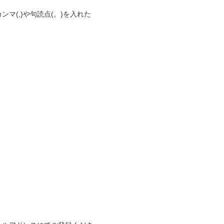
マ(,)や句読点(。)を入れた