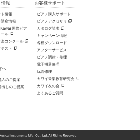
ト情報
お客様サポート
ート情報
ピアノ購入サポート
ー講座情報
ピアノアクセサリ
u Kawai 国際ピア
カタログ請求
クール
キャンペーン情報
音楽コンクール
各種ダウンロード
ドテスト
アフターサービス
ピアノ調律・修理
電子機器修理
方へ
玩具修理
カワイ音楽教育研究会
購入のご提案
カワイ友の会
貸出しのご提案
よくあるご質問
usical Instruments Mfg. Co., Ltd. All Rights Reserved.