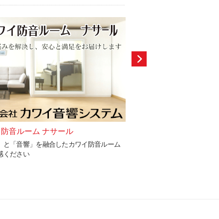
防音ルーム ナサール
幼稚園・保育園・こど
」と「音響」を融合したカワイ防音ルーム
貴園の教育方針を踏まえ、
感ください
提案いたします。