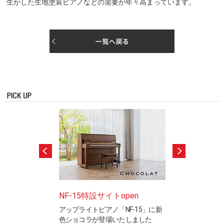
生かした生地塗装ピアノなどの需要が年々高まっています。
ードテストのご案
NF-15特設サイトopen
ピアノ製造竜洋
アップライトピアノ「NF-15」に新
工場見学ご希望の
色ショコラが登場いたしました
※完全予約制です
と表現を検定するカ