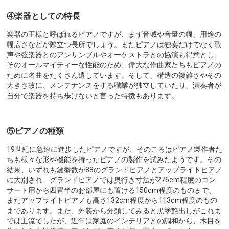
④楽器としての特長
楽器の王様と呼ばれるピアノですが、まず音域や音量の幅、用途の
幅広さなどが際立つ長所でしょう。またピアノは独奏だけでなく歌
声や弦楽器とのアンサンブルやオーケストラとの協演も得意とし、
そのオールマイティーな性能のため、偉大な作曲家たちもピアノの
ために名曲をたくさん遺しています。そして、構造の複雑さやその
大きさ故に、メンテナンスをする職業が独立していたり、演奏者が
自分で楽器を持ち歩けないと言った特徴もあります。
⑤ピアノの種類
19世紀に急速に進歩したピアノですが、そのころはピアノ製作者た
ちも様々な形や機能を持ったピアノの製作を試みたようです。その
結果、いずれも鍵盤数が88のグランドピアノとアップライトピアノ
に大別され、グランドピアノでは奥行き寸法が276cm程度のコン
サート用から四畳半のお部屋にも置ける150cm程度のものまで、
またアップライトピアノも高さ132cm程度から113cm程度のもの
まであります。また、外装から分類してみると黒塗艶出しがこれま
では主流でしたが、近年は家庭のインテリアとの調和から、木目を