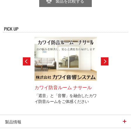
製品を比較する
セサリー
カワイ防音ルーム ナサール
ピアノを続けて
末永くお使いいただ
「遮音」と「音響」を融合したカワ
受験にピアノが効果
多数ご紹介。
イ防音ルームをご体感ください
3人の証言
製品情報