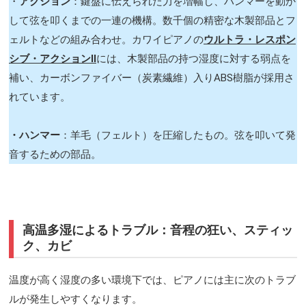
・
アクション
：鍵盤に伝えられた力を増幅し、ハンマーを動か
して弦を叩くまでの一連の機構。数千個の精密な木製部品とフ
ェルトなどの組み合わせ。カワイピアノの
ウルトラ・レスポン
シブ・アクションII
には、木製部品の持つ湿度に対する弱点を
補い、カーボンファイバー（炭素繊維）入りABS樹脂が採用さ
れています。
・ハンマー
：羊毛（フェルト）を圧縮したもの。弦を叩いて発
音するための部品。
高温多湿によるトラブル：音程の狂い、スティッ
ク、カビ
温度が高く湿度の多い環境下では、ピアノには主に次のトラブ
ルが発生しやすくなります。