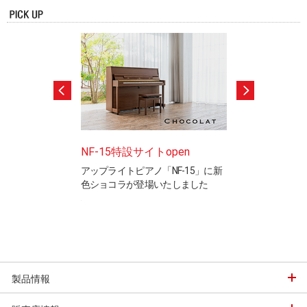
ードテストのご案
NF-15特設サイトopen
ピアノ製造竜洋
アップライトピアノ「NF-15」に新
工場見学ご希望の
色ショコラが登場いたしました
※完全予約制です
と表現を検定するカ
ステムの認定制度で
製品情報