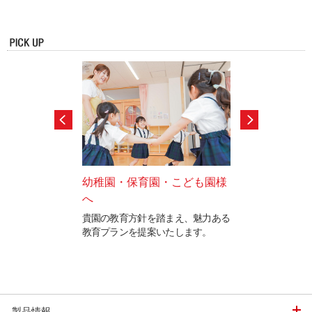
幼稚園・保育園・こども園様
カワイ体育教室
へ
ラクター(契約社
での娯楽用まで各種
インストラクタ
ただけるように機種
貴園の教育方針を踏まえ、魅力ある
ます。
教育プランを提案いたします。
全年齢を対象とし
し、社員インストラ
員)及び委任インス
要項を公開中です
製品情報