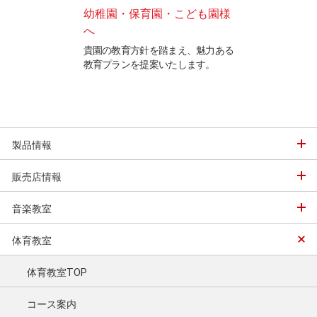
幼稚園・保育園・こども園様
カワイ体育教室
へ
ラクター(契約社
での娯楽用まで各種
インストラクタ
ただけるように機種
貴園の教育方針を踏まえ、魅力ある
ます。
教育プランを提案いたします。
全年齢を対象とし
し、社員インストラ
員)及び委任インス
要項を公開中です
製品情報
販売店情報
音楽教室
体育教室
体育教室TOP
コース案内