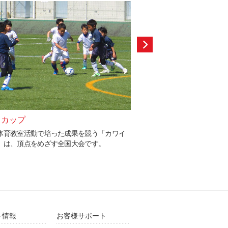
イカップ
カワイ体育教室LINE
体育教室活動で培った成果を競う「カワイ
カワイ体育教室のイメージ
」は、頂点をめざす全国大会です。
ゃん、いくちゃん」とスポ
ン」がLINEスタンプにな
ト情報
お客様サポート